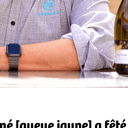
mé [queue jaune] a fêté